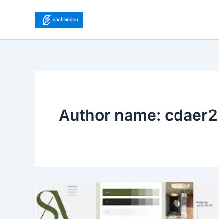
Ir
para
o
conteúdo
Author name: cdaer2