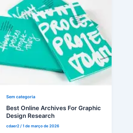
Sem categoria
Best Online Archives For Graphic
Design Research
cdaer2
/
1 de março de 2026