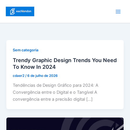
Ir
para
Main
o
conteúdo
Men
Sem categoria
Trendy Graphic Design Trends You Need
To Know In 2024
cdaer2
/
6 de julho de 2026
Tendências de Design Gráfico para 2024: A
Convergência entre o Digital e o Tangível A
convergência entre a precisão digital […]