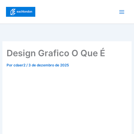
Ir
para
Main
o
conteúdo
Men
Design Grafico O Que É
Por
cdaer2
/
3 de dezembro de 2025