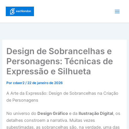
Ir
para
Main
o
conteúdo
Men
Design de Sobrancelhas e
Personagens: Técnicas de
Expressão e Silhueta
Por
cdaer2
/
22 de janeiro de 2026
A Arte da Expressão: Design de Sobrancelhas na Criação
de Personagens
No universo do
Design Gráfico
e da
Ilustração Digital
, os
detalhes constroem a narrativa. Muitas vezes
subestimadas, as sobrancelhas são, na verdade, uma das