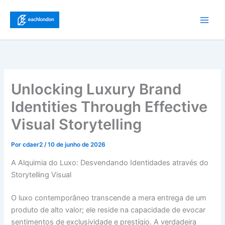
Ir
para
Main
o
conteúdo
Men
Unlocking Luxury Brand
Identities Through Effective
Visual Storytelling
Por
cdaer2
/
10 de junho de 2026
A Alquimia do Luxo: Desvendando Identidades através do
Storytelling Visual
O luxo contemporâneo transcende a mera entrega de um
produto de alto valor; ele reside na capacidade de evocar
sentimentos de exclusividade e prestígio. A verdadeira