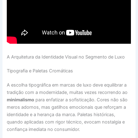
A Arquitetura da Identidade Visual no Segmento de Luxo
Tipografia e Paletas Cromáticas
A escolha tipográfica em marcas de luxo deve equilibrar a
tradição com a modernidade, muitas vezes recorrendo ao
minimalismo
para enfatizar a sofisticação. Cores não são
meros adornos, mas gatilhos emocionais que reforçam a
identidade e a herança da marca. Paletas históricas,
quando aplicadas com rigor técnico, evocam nostalgia e
confiança imediata no consumidor.