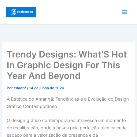
Ir
para
Main
o
conteúdo
Men
Trendy Designs: What’S Hot
In Graphic Design For This
Year And Beyond
Por
cdaer2
/
14 de junho de 2026
A Estética do Amanhã: Tendências e a Evolução do Design
Gráfico Contemporâneo
O design gráfico contemporâneo atravessa um momento
de recalibração, onde a busca pela perfeição técnica cede
espaço para a valorização da presença e da