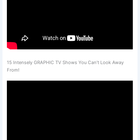
15 Intensely GRAPHIC TV Shows You Can’t Look Away
From!