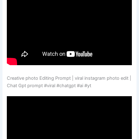
Creative photo Editing Prompt | viral instagram photo edit |
Chat Gpt prompt #viral #chatgpt #ai #yt