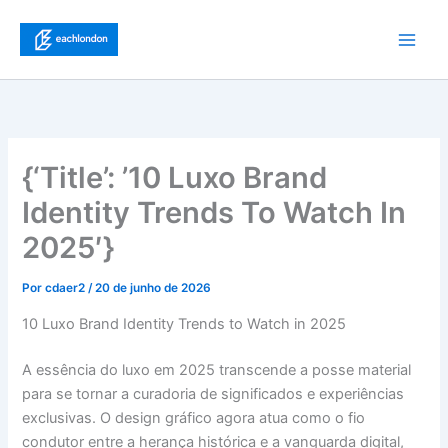
Ir
para
Main
o
conteúdo
Men
{‘Title’: ’10 Luxo Brand
Identity Trends To Watch In
2025′}
Por
cdaer2
/
20 de junho de 2026
10 Luxo Brand Identity Trends to Watch in 2025
A essência do luxo em 2025 transcende a posse material
para se tornar a curadoria de significados e experiências
exclusivas. O design gráfico agora atua como o fio
condutor entre a herança histórica e a vanguarda digital,