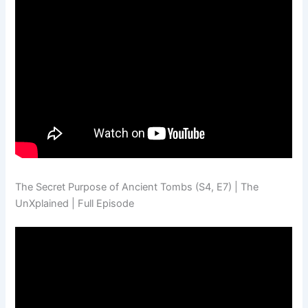
The Secret Purpose of Ancient Tombs (S4, E7) | The
UnXplained | Full Episode