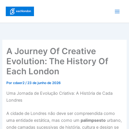
Ir
para
Main
o
conteúdo
Men
A Journey Of Creative
Evolution: The History Of
Each London
Por
cdaer2
/
23 de junho de 2026
Uma Jornada de Evolução Criativa: A História de Cada
Londres
A cidade de Londres não deve ser compreendida como
uma entidade estática, mas como um
palimpsesto
urbano,
onde camadas sucessivas de história, cultura e design se