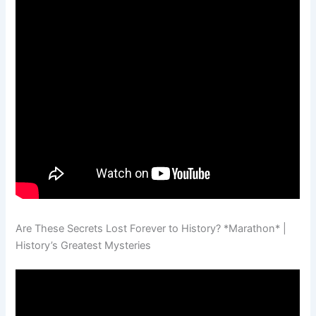
Are These Secrets Lost Forever to History? *Marathon* |
History’s Greatest Mysteries