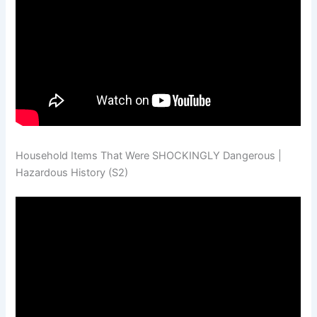
Household Items That Were SHOCKINGLY Dangerous |
Hazardous History (S2)