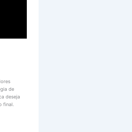
lores
égia de
ca deseja
 final.