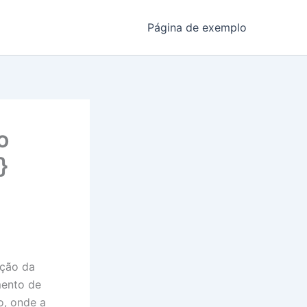
Página de exemplo
o
}
ação da
mento de
o, onde a