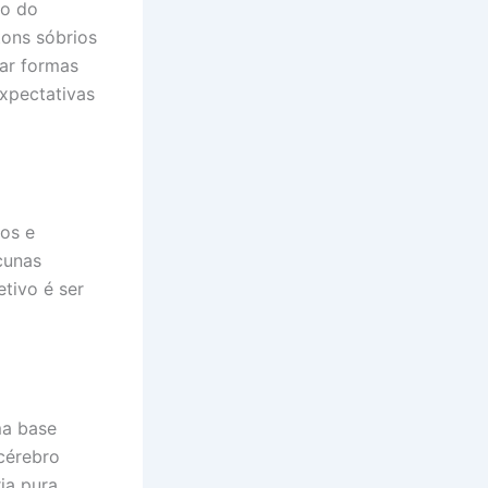
to do
tons sóbrios
ar formas
xpectativas
cos e
cunas
etivo é ser
ma base
 cérebro
ia pura