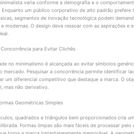
minimalista varia conforme a demografia e o comportamen
 Enquanto um público corporativo de alto padrão prefere 
ássicas, segmentos de inovação tecnológica podem demand
s e modernas. O design deve ressoar com as aspirações e e
deal.
 Concorrência para Evitar Clichês
dade no minimalismo é alcançada ao evitar símbolos genéri
o mercado. Pesquisar a concorrência permite identificar la
riar um diferencial competitivo que destaque a marca. O obj
l, mas não derivativo.
 Formas Geométricas Simples
rculos, quadrados e triângulos bem proporcionados cria u
uilibrada. Formas limpas são mais fáceis de processar pelo
ue torna a marca instantaneamente memorável. A geometr