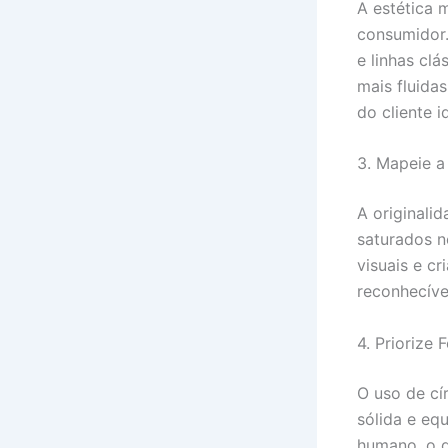
A estética 
consumidor.
e linhas cl
mais fluida
do cliente i
3. Mapeie a
A originali
saturados n
visuais e c
reconhecíve
4. Priorize
O uso de cí
sólida e eq
humano, o q