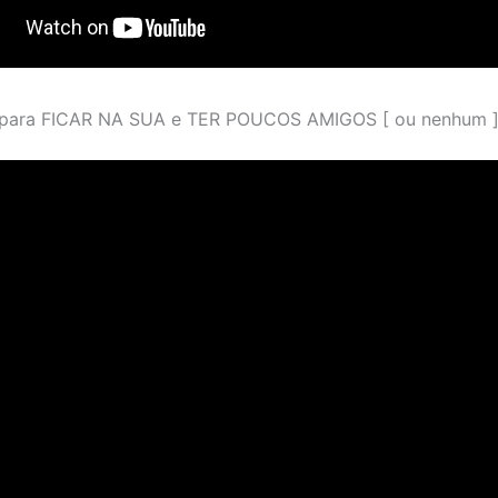
para FICAR NA SUA e TER POUCOS AMIGOS [ ou nenhum 