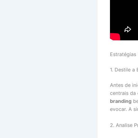
Estratégias
1. Destile 
Antes de ini
centrais da
branding
be
evocar. A s
2. Analise 