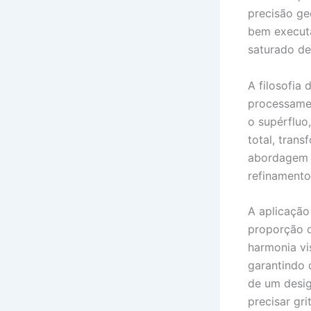
precisão ge
bem executa
saturado de
A filosofia
processame
o supérfluo
total, tran
abordagem é
refinamento
A aplicação
proporção o
harmonia vi
garantindo 
de um desig
precisar grit