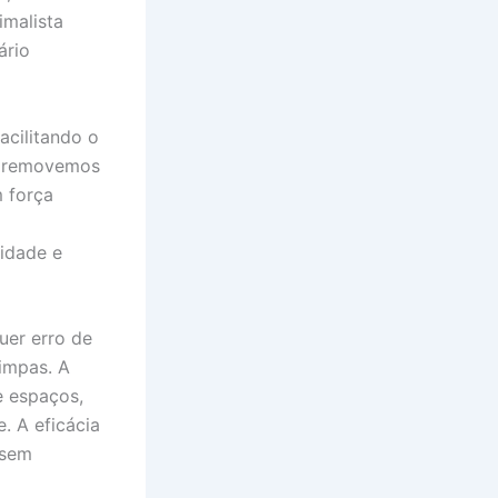
imalista
ário
acilitando o
o removemos
 força
idade e
uer erro de
impas. A
e espaços,
. A eficácia
 sem