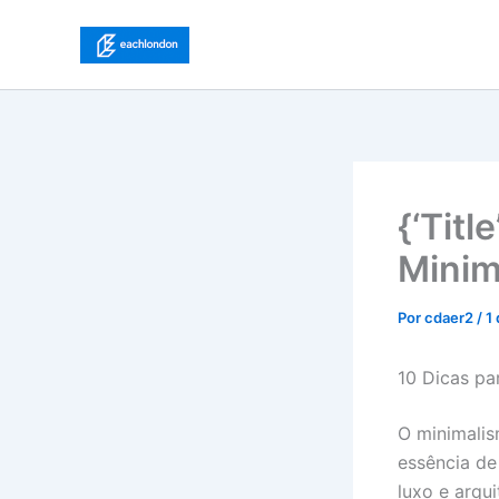
Ir
para
o
conteúdo
{‘Titl
Minim
Por
cdaer2
/
1
10 Dicas pa
O minimalis
essência de
luxo e arqu