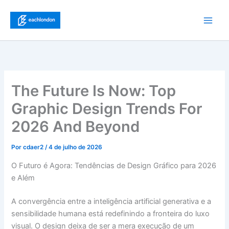
Ir
para
Main
o
conteúdo
Men
The Future Is Now: Top
Graphic Design Trends For
2026 And Beyond
Por
cdaer2
/
4 de julho de 2026
O Futuro é Agora: Tendências de Design Gráfico para 2026
e Além
A convergência entre a inteligência artificial generativa e a
sensibilidade humana está redefinindo a fronteira do luxo
visual. O design deixa de ser a mera execução de um