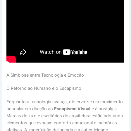
A Simbiose entre Tecnologia e Emoção
O Retorno ao Humano e o Escapismo
Enquanto a tecnologia avança, observa-se um movimento
pendular em direção ao
Escapismo Visual
e à nostalgia.
Marcas de luxo e escritórios de arquitetura estão adotando
elementos que evocam conforto emocional e memórias
afetivas. A imperfeição deliberada e a autenticidade