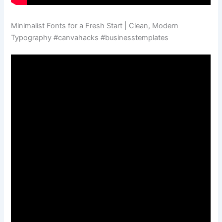
Minimalist Fonts for a Fresh Start | Clean, Modern
Typography #canvahacks #businesstemplates