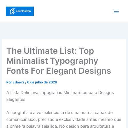
Ir
para
Main
o
conteúdo
Men
The Ultimate List: Top
Minimalist Typography
Fonts For Elegant Designs
Por
cdaer2
/
6 de julho de 2026
A Lista Definitiva: Tipografias Minimalistas para Designs
Elegantes
A tipografia é a voz silenciosa de uma marca, capaz de
comunicar luxo, precisão e exclusividade antes mesmo que
a primeira palavra seja lida. No design para arquitetura e