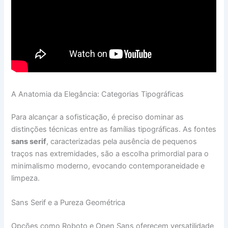
A Anatomia da Elegância: Categorias Tipográficas
Para alcançar a sofisticação, é preciso dominar as
distinções técnicas entre as famílias tipográficas. As fontes
sans serif
, caracterizadas pela ausência de pequenos
traços nas extremidades, são a escolha primordial para o
minimalismo moderno, evocando contemporaneidade e
limpeza.
Sans Serif e a Pureza Geométrica
Opções como Roboto e Open Sans oferecem versatilidade