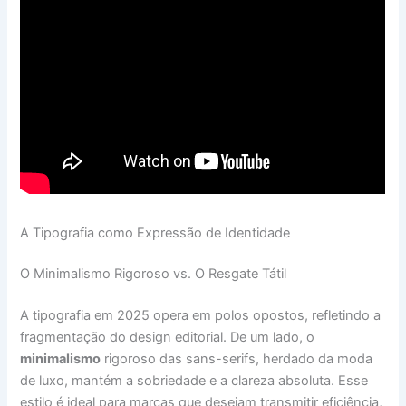
A Tipografia como Expressão de Identidade
O Minimalismo Rigoroso vs. O Resgate Tátil
A tipografia em 2025 opera em polos opostos, refletindo a
fragmentação do design editorial. De um lado, o
minimalismo
rigoroso das sans-serifs, herdado da moda
de luxo, mantém a sobriedade e a clareza absoluta. Esse
estilo é ideal para marcas que desejam transmitir eficiência,