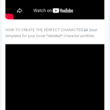
HOW TO CREATE THE PERFECT CHARACTER
(best
template) for your novel *detailed* character portfolio