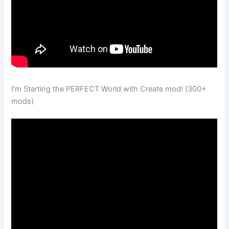
I’m Starting the PERFECT World with Create mod! (300+
mods)