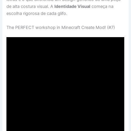
de alta costura visual. A
Identidade Visual
começa na
escolha rigorosa de cada glifo.
The PERFECT workshop in Minecraft Create Mod! (#7)